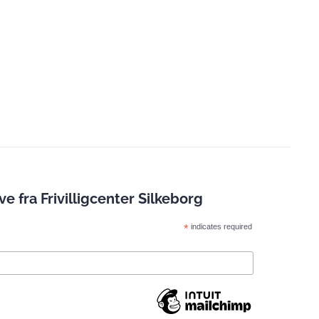
 fra Frivilligcenter Silkeborg
*
indicates required