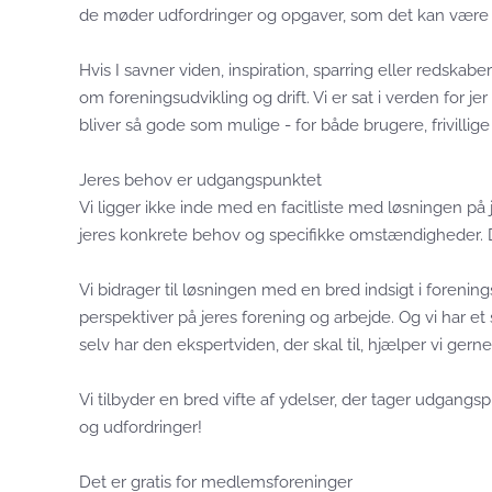
de møder udfordringer og opgaver, som det kan være s
Hvis I savner viden, inspiration, sparring eller redskaber
om foreningsudvikling og drift. Vi er sat i verden for jer
bliver så gode som mulige - for både brugere, frivillige
Jeres behov er udgangspunktet
Vi ligger ikke inde med en facitliste med løsningen på 
jeres konkrete behov og specifikke omstændigheder. Det 
Vi bidrager til løsningen med en bred indsigt i forenings
perspektiver på jeres forening og arbejde. Og vi har et 
selv har den ekspertviden, der skal til, hjælper vi ger
Vi tilbyder en bred vifte af ydelser, der tager udgang
og udfordringer!
Det er gratis for medlemsforeninger