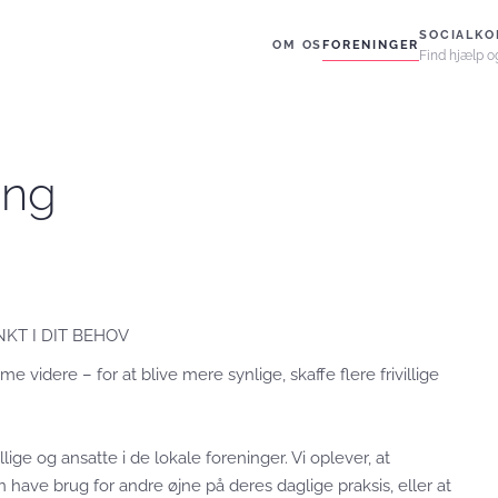
SOCIALKO
OM OS
FORENINGER
Find hjælp o
ing
KT I DIT BEHOV
e videre – for at blive mere synlige, skaffe flere frivillige
ge og ansatte i de lokale foreninger. Vi oplever, at
 have brug for andre øjne på deres daglige praksis, eller at