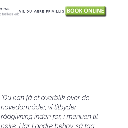
MPAS
VIL DU VÆRE FRIVILLIG
g fællesskab
"Du kan få et overblik over de
hovedområder, vi tilbyder
rådgivning inden for, i menuen til
højre. Har I andre behov, så tag